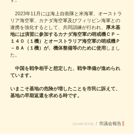
2023年11月には海上自衛隊と米海軍、オーストラ
リア海空軍、カナダ海空軍及びフィリピン海軍との
連携を強化するとして、共同訓練が行われ、
厚木基
地には演習に参加するカナダ海空軍の哨戒機ＣＰ－
１４０（１機）とオーストラリア海空軍の哨戒機Ｐ
－８Ａ（１機）が、機体整備等のために使用
しまし
た。
中国を戦争相手と想定した、戦争準備が進められ
ています。
いまこそ基地の危険が増したことを市民に訴えて、
基地の早期返還を求める時です。
投
カ
市議会報告
2024年1月10日
稿
テ
日:
ゴ