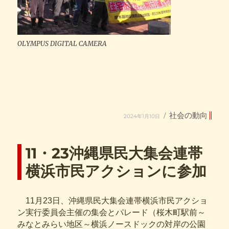
OLYMPUS DIGITAL CAMERA
投
カ
社会の動向
2024年1月10日
稿
テ
日:
ゴ
リ
ー
11・23沖縄県民大集会連帯
横浜市民アクションに参加
11月23日、沖縄県民大集会連帯横浜市民アクショ
ン実行委員会主催の集会とパレード（桜木町駅前～
みなとみらい地区～横浜ノースドックの対岸の公園