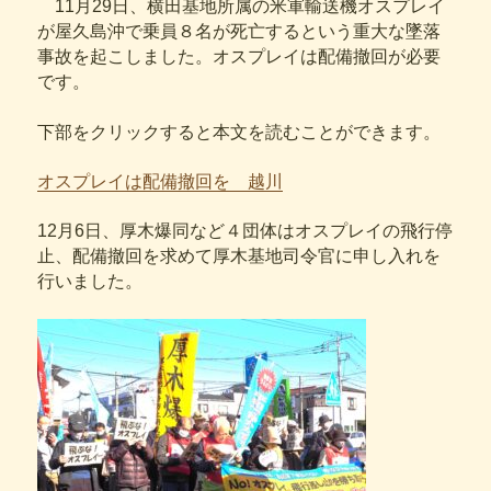
11月29日、横田基地所属の米軍輸送機オスプレイ
が屋久島沖で乗員８名が死亡するという重大な墜落
事故を起こしました。オスプレイは配備撤回が必要
です。
下部をクリックすると本文を読むことができます。
オスプレイは配備撤回を 越川
12月6日、厚木爆同など４団体はオスプレイの飛行停
止、配備撤回を求めて厚木基地司令官に申し入れを
行いました。