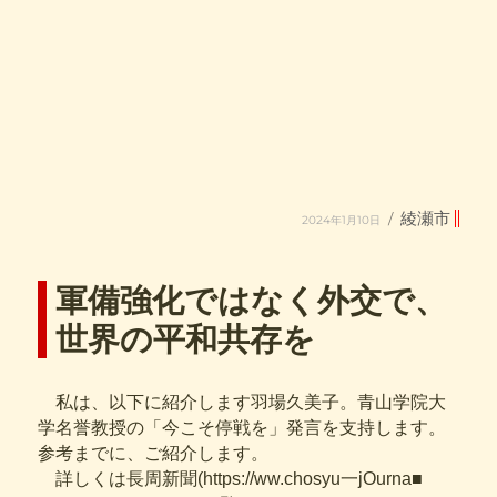
投
カ
綾瀬市
2024年1月10日
稿
テ
日:
ゴ
リ
ー
軍備強化ではなく外交で、
世界の平和共存を
私は、以下に紹介します羽場久美子。青山学院大
学名誉教授の「今こそ停戦を」発言を支持します。
参考までに、ご紹介します。
詳しくは長周新聞(https://ww.chosyu一jOurna■