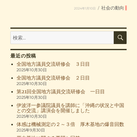
投
カ
社会の動向
2024年1月10日
稿
テ
日:
ゴ
リ
ー
検
検
索
索:
最近の投稿
全国地方議員交流研修会 ３日目
2025年10月30日
全国地方議員交流研修会 ２日目
2025年10月30日
第21回全国地方議員交流研修会 一日目
2025年10月30日
伊波洋一参議院議員を講師に「沖縄の状況と中国
との交流」講演会を開催しました
2025年10月30日
体感は機械測定の２～３倍 厚木基地の爆音回数
2025年9月30日