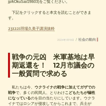
jp/kOkuSai/28603)をご覧ください。
下記をクリックすると本文を読むことができま
す。
231221羽場久美子講演抜粋
投
カ
社会の動向
2024年1月10日
稿
テ
日:
ゴ
リ
ー
戦争の元凶 米軍基地は早
期返還を！ 12月市議会の
一般質問で求める
私たちは今、
ウクライナの戦争に加えてガザでの
戦争
で、多くの民間人、とりわけ
こどもたちが犠牲
になっている
のを目の当たりにしています。ウクラ
イナではロシアが侵攻してからこれまで、兵士が