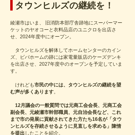
タウンヒルズの継続を！
綾瀬市はいま、 旧消防本部庁舎跡地にスーパーマー
の
ケットのヤオコーと衣料品店
ユニクロを出店さ
せ、2024年度中にオープン。
タウンヒルズを解体してホームセンターのカイン
ズ、ビバホームの跡には家電量販店のケーズデンキ
を出店させ、2027年度中のオープンを予定していま
す。
けれども
市民の中には、タウンヒルズの継続を望
む声が多くあります
。
12月議会の一般質問では
元商工会
会長、元商工会
副会長
、
元
綾瀬市幹部職員、元自治会長
など、これ
まで市の発展に貢献されてきた方たち
16名
が「
タウ
ンヒルズを存続させるように
見直しを求める」陳情
を提出
したことを紹介。