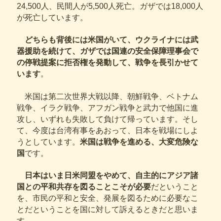
24,500人、民間人が5,500人死亡。ガザでは18,000人
が死亡しています。
どちらも背後には米国がいて、ウクライナには武
器援助を続けて、ガザでは国連の安全保障理事会で
の停戦提案に拒否権を発動して、戦争を長引かせて
います
。
米国は第二次世界大戦以降、朝鮮戦争、ベトナム
戦争、イラク戦争、アフガン戦争と武力で他国に進
攻し、いずれも失敗して負けて帰っています。そし
て、今度は台湾有事をあおって、日本を戦場にしよ
うとしています。
米国は戦争を進める、大変危険な
国
です。
日本はいま日米同盟をやめて、自主的にアジア諸
国との平和共存を図ることこそが必要
だということ
を、市民の平和と安全、発展を図るために必要なこ
とだということを国に対して訴えるときだと思いま
す。