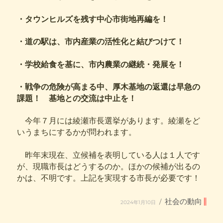
・タウンヒルズを残す中心市街地再編を！
・道の駅は、市内産業の活性化と結びつけて！
・学校給食を基に、市内農業の継続・発展を！
・戦争の危険が高まる中、厚木基地の返還は早急の
課題！ 基地との交流は中止を！
今年７月には綾瀬市長選挙があります。綾瀬をど
いうまちにするかが問われます。
昨年末現在、立候補を表明している人は１人です
が、現職市長はどうするのか。ほかの候補が出るの
かは、不明です。上記を実現する市長が必要です！
投
カ
社会の動向
2024年1月10日
稿
テ
日:
ゴ
リ