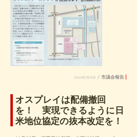
投
カ
市議会報告
2024年1月10日
稿
テ
日:
ゴ
リ
ー
オスプレイは配備撤回
を！ 実現できるように日
米地位協定の抜本改定を！