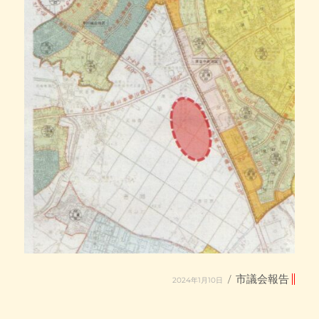
投
カ
市議会報告
2024年1月10日
稿
テ
日:
ゴ
リ
ー