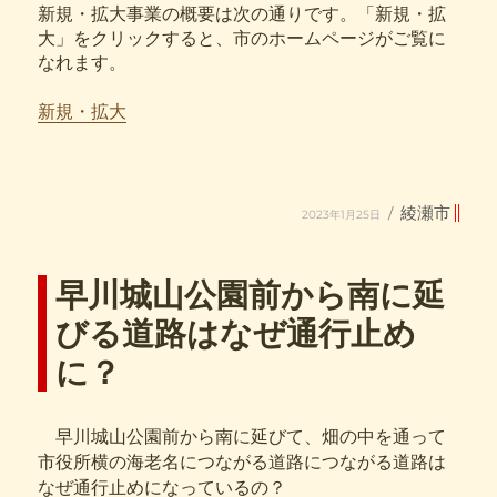
新規・拡大事業の概要は次の通りです。「新規・拡
大」をクリックすると、市のホームページがご覧に
なれます。
新規・拡大
投
カ
綾瀬市
2023年1月25日
稿
テ
日:
ゴ
リ
ー
早川城山公園前から南に延
びる道路はなぜ通行止め
に？
早川城山公園前から南に延びて、畑の中を通って
市役所横の海老名につながる道路につながる道路は
なぜ通行止めになっているの？