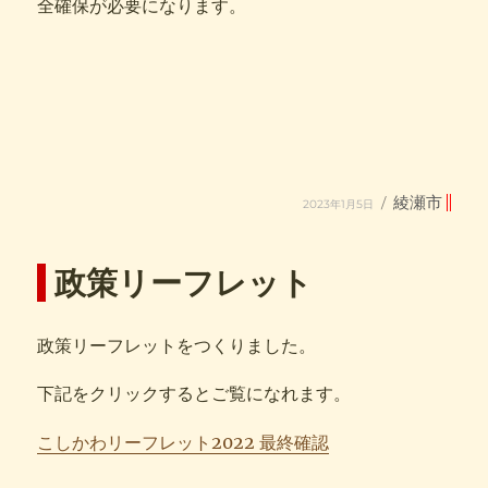
全確保が必要になります。
投
カ
綾瀬市
2023年1月5日
稿
テ
日:
ゴ
リ
ー
政策リーフレット
政策リーフレットをつくりました。
下記をクリックするとご覧になれます。
こしかわリーフレット2022 最終確認