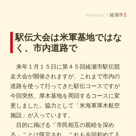
投
カ
綾瀬市
2023年1月1日
稿
テ
日:
ゴ
リ
ー
駅伝大会は米軍基地ではな
く、市内道路で
来年１月１５日に第４５回綾瀬市駅伝競
走大会が開催されますが、これまで市内の
道路を使って行ってきた駅伝コースですが
今回突然、厚木基地を周回するコースに変
更しました。協力として「米海軍厚木航空
施設」が入っています。
目的に掲げる「市民相互の親睦を深め
る」ことは限定され、これも今回初めて入