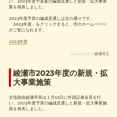
い、2023年度予算案の編成見通しと新規・拡大事業
案を発表しました。
2023年度予算の編成見通しは次の通りです。
「2023年度」をクリックすると、市のホームページ
がご覧になれます。
2023年度
投
カ
綾瀬市
2023年1月25日
稿
テ
日:
ゴ
リ
ー
綾瀬市2023年度の新規・拡
大事業施策
古塩政由綾瀬市長は１月12日に年頭記者会見を行
い、2023年度予算の編成見通しと新規・拡大事業施
策を発表しました。