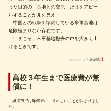
った目的の「基地との交流」だけをアピー
ルすることが見え見え。
中国との戦争を準備している米軍基地は
危険極まりない存在です。
いまこそ、米軍基地撤去の声を大きく上
げるときです。
投
カ
綾瀬市
2023年1月1日
稿
テ
日:
ゴ
リ
ー
高校３年生まで医療費が無
償に！
綾瀬市では昨年末に、うれしいことが決まりまし
た。