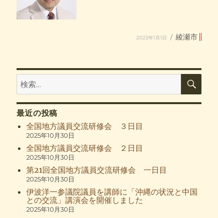
投
カ
綾瀬市
2023年1月1日
稿
テ
日:
ゴ
リ
ー
検
検
索
索:
最近の投稿
全国地方議員交流研修会 ３日目
2025年10月30日
全国地方議員交流研修会 ２日目
2025年10月30日
第21回全国地方議員交流研修会 一日目
2025年10月30日
伊波洋一参議院議員を講師に「沖縄の状況と中国
との交流」講演会を開催しました
2025年10月30日