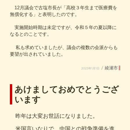
12月議会で古塩市長が「高校３年生まで医療費を
無償化する」と表明したのです。
実施開始時期は未定ですが、令和５年の夏以降に
なるとのことです。
私も求めていましたが、議会の複数の会派からも
要望が出されていました。
投
カ
綾瀬市
2023年1月1日
稿
テ
日:
ゴ
リ
ー
あけましておめでとうござ
います
昨年は大変お世話になりました。
米国言いなりで、中国との戦争準備を進