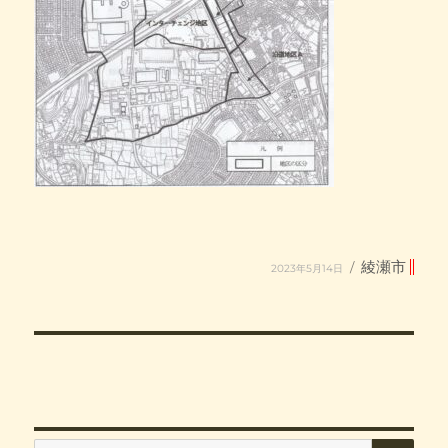
投
カ
綾瀬市
2023年5月14日
稿
テ
日:
ゴ
リ
ー
検