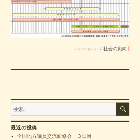
投
カ
社会の動向
2023年3月20日
稿
テ
日:
ゴ
リ
ー
検
検
索
索:
最近の投稿
全国地方議員交流研修会 ３日目