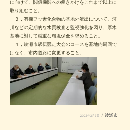
に向けて、関係機関への働きかけをこれまで以上に
取り組むこと。
３，有機フッ素化合物の基地外流出について、河
川などの定期的な水質検査と監視強化を図り、厚木
基地に対して厳重な環境保全を求めること。
４，綾瀬市駅伝競走大会のコースを基地内周回で
はなく、市内道路に変更すること。
投
カ
綾瀬市
2023年2月3日
稿
テ
日:
ゴ
リ
ー