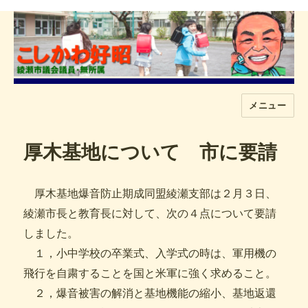
メニュー
こしかわ好昭
厚木基地について 市に要請
厚木基地爆音防止期成同盟綾瀬支部は２月３日、
綾瀬市長と教育長に対して、次の４点について要請
しました。
１，小中学校の卒業式、入学式の時は、軍用機の
飛行を自粛することを国と米軍に強く求めること。
２，爆音被害の解消と基地機能の縮小、基地返還