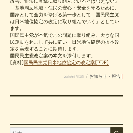
改善、解決に真摯に取り組んでいるとは思えない』
「基地周辺地域・住民の安心・安全を守るために、
国家として全力を挙げる第一歩として、国民民主党
は日米地位協定の改定に取り組んでいく」としてい
ます。
国民民主党が本気でこの問題に取り組み、大きな国
民運動を起こして共に闘い、日米地位協定の抜本改
定を実現することに期待します。
国民民主党改定案の本文を添付します。
[資料]
国民民主党日米地位協定の改定案[PDF]
投
カ
お知らせ・報告
2019年1月13日
稿
テ
日:
ゴ
リ
ー
検
検